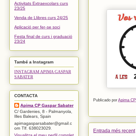
Activitats Extraexcolars curs
23/25
Venda de Llibres curs 24/25
Aplicació per fer-se soci
Festa final de curs i graduació
23/24
També a Instagram
INSTAGRAM APIMA GASPAR
SABATER
CONTACTA
Publicado por
Apima CP
Apima CP Gaspar Sabater
C/ Gardenies, 8 - Palmanyola,
Illes Balears, Spain
apimagasparsabater@gmail.c
om Tlf. 638023029.
Entrada més recent
Visualitza el meu perfil complet