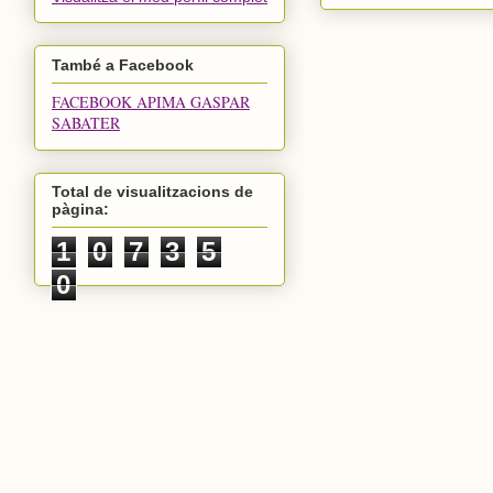
També a Facebook
FACEBOOK APIMA GASPAR
SABATER
Total de visualitzacions de
pàgina:
1
0
7
3
5
0