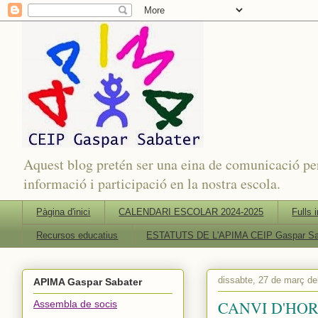
Aquest blog pretén ser una eina de comunicació per
informació i participació en la nostra escola.
Pàgina d'inici
CALENDARI ESCOLAR 2024-2025
Fulls 
Recursos educatius
ESTATUTS DE L'APIMA CEIP Gaspar Sa
dissabte, 27 de març de
APIMA Gaspar Sabater
CANVI D'HO
Assembla de socis